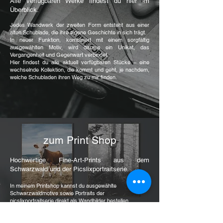
Alle verfügbaren Werke findest du hier im
Überblick.
Jedes Wandwerk der zweiten Form entsteht aus einer
alten Schublade, die ihre eigene Geschichte in sich trägt.
In neuer Funktion, kombiniert mit einem sorgfältig
ausgewählten Motiv, wird daraus ein Unikat, das
Vergangenheit und Gegenwart verbindet.
Hier findest du alle aktuell verfügbaren Stücke – eine
wechselnde Kollektion, die kommt und geht, je nachdem,
welche Schubladen ihren Weg zu mir finden.
zum Print Shop
Hochwertige Fine-Art-Prints aus dem
Schwarzwald und der Picslixportraitserie.
In meinem Printshop kannst du ausgewählte
Schwarzwaldmotive sowie Portraits der
picslixportraitserie direkt als Wandbilder bestellen.
Alle Werke sind in verschiedenen Größen und auf
unterschiedlichen Materialien erhältlich – von klassischem