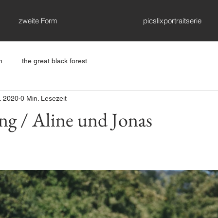
zweite Form
picslixportraitserie
n
the great black forest
. 2020
0 Min. Lesezeit
ng / Aline und Jonas