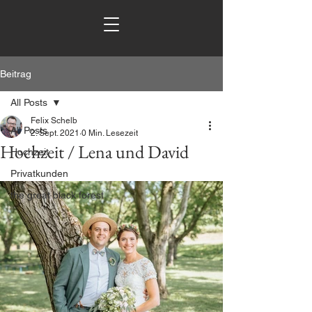
Beitrag
All Posts
Felix Schelb
All Posts
2. Sept. 2021
0 Min. Lesezeit
Hochzeit / Lena und David
Hochzeit
Privatkunden
the great black forest