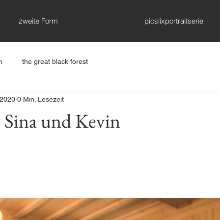
zweite Form
picslixportraitserie
n
the great black forest
i 2020
0 Min. Lesezeit
 Sina und Kevin