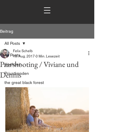
Beitrag
All Posts
Felix Schelb
All Posts
10. Aug. 2017
0 Min. Lesezeit
Paarshooting / Viviane und
Hochzeit
Dennis
Privatkunden
the great black forest